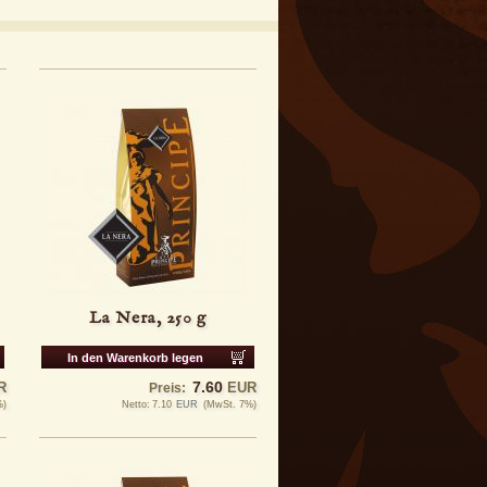
La Nera, 250 g
In den Warenkorb legen
7.60
R
EUR
Preis:
%)
Netto:
7.10
EUR
(MwSt. 7%)