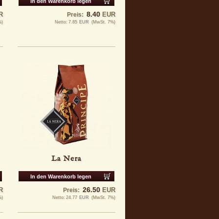
In den Warenkorb legen
8.40
R
EUR
Preis:
%)
Netto:
7.85
EUR
(MwSt. 7%)
La Nera
In den Warenkorb legen
26.50
R
EUR
Preis:
%)
Netto:
24.77
EUR
(MwSt. 7%)