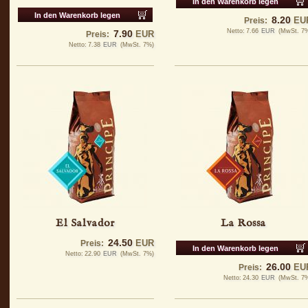
In den Warenkorb legen
In den Warenkorb legen
8.20
EU
Preis:
Netto:
7.66
EUR
(MwSt. 7
7.90
EUR
Preis:
Netto:
7.38
EUR
(MwSt. 7%)
El Salvador
La Rossa
24.50
EUR
Preis:
In den Warenkorb legen
Netto:
22.90
EUR
(MwSt. 7%)
26.00
EU
Preis:
Netto:
24.30
EUR
(MwSt. 7