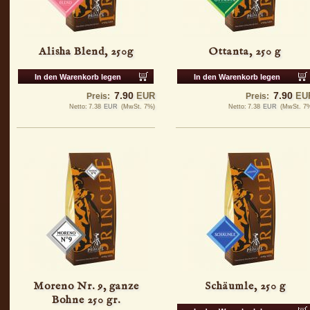
Alisha Blend, 250g
Ottanta, 250 g
In den Warenkorb legen
In den Warenkorb legen
7.90
7.90
EUR
EU
Preis:
Preis:
Netto:
7.38
EUR
(MwSt. 7%)
Netto:
7.38
EUR
(MwSt. 7
Moreno Nr. 9, ganze
Schäumle, 250 g
Bohne 250 gr.