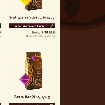
Stuttgarter Schäumle 250g
In den Warenkorb legen
7.90
R
EUR
Preis:
%)
Netto:
7.38
EUR
(MwSt. 7%)
Extra Bar No1, 250 g