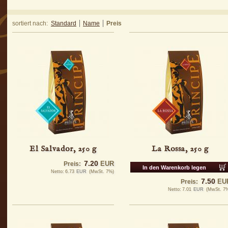
sortiert nach:
Standard
Name
Preis
El Salvador, 250 g
La Rossa, 250 g
7.20
EUR
Preis:
In den Warenkorb legen
Netto:
6.73
EUR
(MwSt. 7%)
7.50
EU
Preis:
Netto:
7.01
EUR
(MwSt. 7