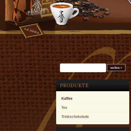
Suchfeld
PRODUKTE
Kaffee
Tee
Trinkschokolade