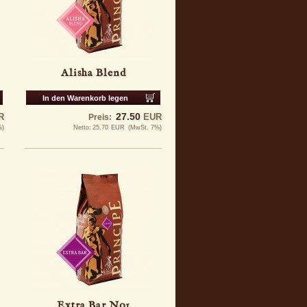
Alisha Blend
In den Warenkorb legen
27.50
R
EUR
Preis:
%)
Netto:
25.70
EUR
(MwSt. 7%)
Extra Bar No1