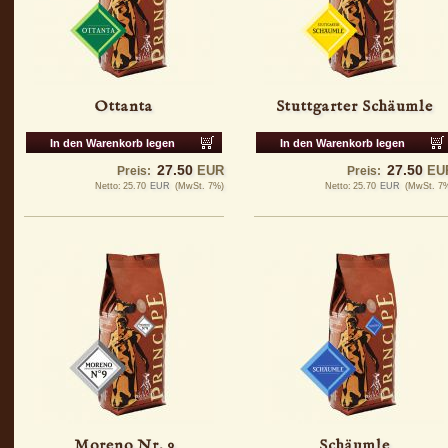
Ottanta
Stuttgarter Schäumle
In den Warenkorb legen
In den Warenkorb legen
27.50
27.50
EUR
EU
Preis:
Preis:
Netto:
25.70
EUR
(MwSt. 7%)
Netto:
25.70
EUR
(MwSt. 7
Moreno Nr. 9
Schäumle