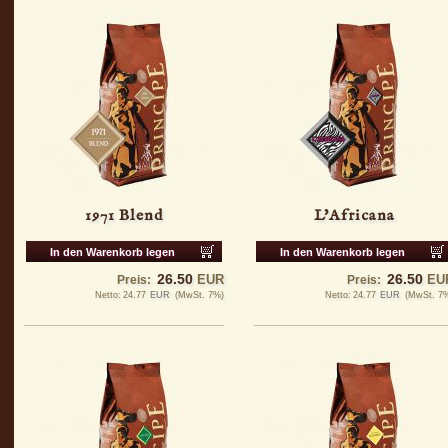
1971 Blend
L'Africana
In den Warenkorb legen
In den Warenkorb legen
26.50
26.50
EUR
EU
Preis:
Preis:
Netto:
24.77
EUR
(MwSt. 7%)
Netto:
24.77
EUR
(MwSt. 7