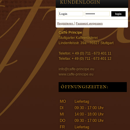
KUNDENLOGIN
|
Registrieren
Passwort vergessen
Caffè Principe
Stuttgarter Kaffeerösterei
Lindenfelsstr. 39a · 70327 Stuttgart
Telefon: + 49 (0) 711 - 673 401 11
Telefax: + 49 (0) 711 - 673 401 12
info@caffe-principe.eu
www.caffe-principe.eu
ÖFFNUNGSZEITEN:
MO
Liefertag
DI
09:30 - 17:00 Uhr
MI
14:00 - 18:00 Uhr
DO
09:30 - 17:00 Uhr
FR
Liefertag