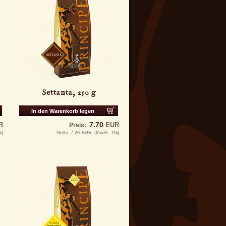
Settanta, 250 g
In den Warenkorb legen
7.70
R
EUR
Preis:
%)
Netto:
7.20
EUR
(MwSt. 7%)