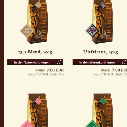
1971 Blend, 250g
L'Africana, 250g
In den Warenkorb legen
In den Warenkorb legen
7.60
7.60
EUR
EU
Preis:
Preis:
Netto:
7.10
EUR
(MwSt. 7%)
Netto:
7.10
EUR
(MwSt. 7