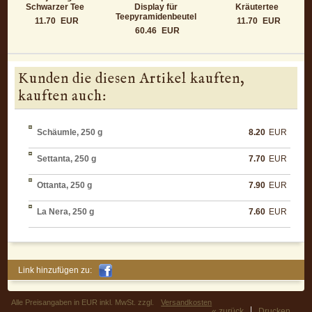
Schwarzer Tee
Display für
Kräutertee
Teepyramidenbeutel
11.70
EUR
11.70
EUR
60.46
EUR
Kunden die diesen Artikel kauften,
kauften auch:
Schäumle, 250 g
8.20
EUR
Settanta, 250 g
7.70
EUR
Ottanta, 250 g
7.90
EUR
La Nera, 250 g
7.60
EUR
Link hinzufügen zu:
Alle Preisangaben in EUR inkl. MwSt. zzgl.
Versandkosten
« zurück
Drucken