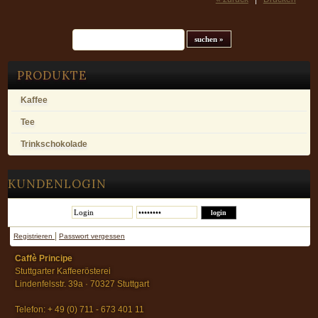
Suchfeld
PRODUKTE
Kaffee
Tee
Trinkschokolade
KUNDENLOGIN
|
Registrieren
Passwort vergessen
Caffè Principe
Stuttgarter Kaffeerösterei
Lindenfelsstr. 39a · 70327 Stuttgart
Telefon: + 49 (0) 711 - 673 401 11