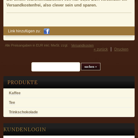
Versandkostenfrei, also clever sein und sparen.
Link hinzufügen zu:
Alle Preisangaben in EUR inkl. MwSt. zzgl.
Versandkosten
« zurück
Drucken
Suchfeld
PRODUKTE
Kaffee
Tee
Trinkschokolade
KUNDENLOGIN