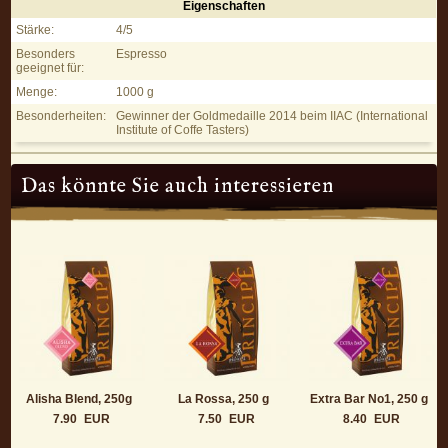
Eigenschaften
Schäumle - Eigenschaften
Stärke:
4/5
Besonders
Espresso
geeignet für:
Menge:
1000 g
Besonderheiten:
Gewinner der Goldmedaille 2014 beim IIAC (International
Institute of Coffe Tasters)
Das könnte Sie auch interessieren
Alisha Blend, 250g
La Rossa, 250 g
Extra Bar No1, 250 g
7.90
EUR
7.50
EUR
8.40
EUR