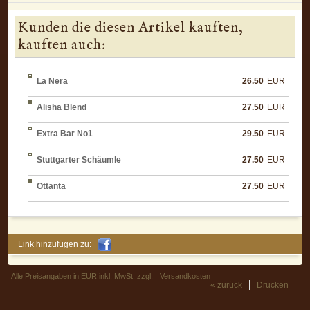
Kunden die diesen Artikel kauften,
kauften auch:
La Nera
26.50
EUR
Alisha Blend
27.50
EUR
Extra Bar No1
29.50
EUR
Stuttgarter Schäumle
27.50
EUR
Ottanta
27.50
EUR
Link hinzufügen zu:
Alle Preisangaben in EUR inkl. MwSt. zzgl.
Versandkosten
« zurück
Drucken