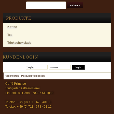
Suchfeld
PRODUKTE
Kaffee
Tee
Trinkschokolade
KUNDENLOGIN
|
Registrieren
Passwort vergessen
Caffè Principe
Stuttgarter Kaffeerösterei
Lindenfelsstr. 39a · 70327 Stuttgart
Telefon: + 49 (0) 711 - 673 401 11
Telefax: + 49 (0) 711 - 673 401 12