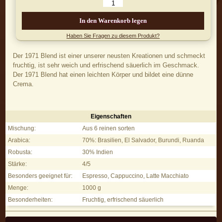
In den Warenkorb legen
Haben Sie Fragen zu diesem Produkt?
Der 1971 Blend ist einer unserer neusten Kreationen und schmeckt
fruchtig, ist sehr weich und erfrischend säuerlich im Geschmack.
Der 1971 Blend hat einen leichten Körper und bildet eine dünne
Crema.
Eigenschaften
1971 Blend, 250g - Eigenschaften
Mischung:
Aus 6 reinen sorten
Arabica:
70%: Brasilien, El Salvador, Burundi, Ruanda
Robusta:
30% Indien
Stärke:
4/5
Besonders geeignet für:
Espresso, Cappuccino, Latte Macchiato
Menge:
1000 g
Besonderheiten:
Fruchtig, erfrischend säuerlich