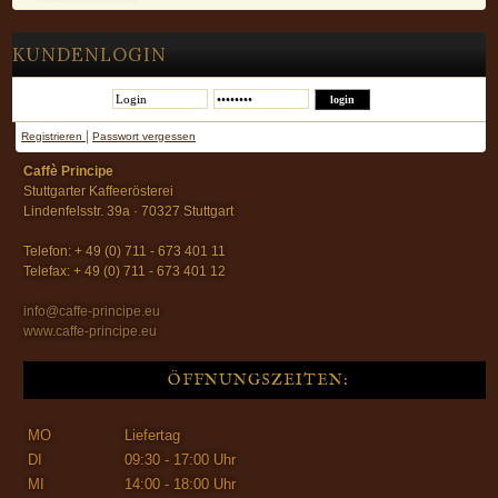
KUNDENLOGIN
|
Registrieren
Passwort vergessen
Caffè Principe
Stuttgarter Kaffeerösterei
Lindenfelsstr. 39a · 70327 Stuttgart
Telefon: + 49 (0) 711 - 673 401 11
Telefax: + 49 (0) 711 - 673 401 12
info@caffe-principe.eu
www.caffe-principe.eu
ÖFFNUNGSZEITEN:
MO
Liefertag
DI
09:30 - 17:00 Uhr
MI
14:00 - 18:00 Uhr