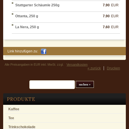
Stuttgarter Schäumle 250g
7.90
EUR
Ottanta, 250 g
7.90
EUR
La Nera, 250 g
7.60
EUR
Link hinzufügen zu:
Alle Preisangaben in EUR inkl. MwSt. zzgl.
Versandkosten
« zurück
Drucken
Suchfeld
PRODUKTE
Kaffee
Tee
Trinkschokolade