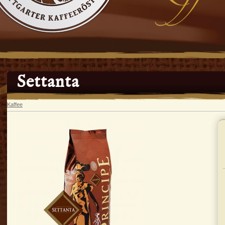
Settanta
Kaffee
In