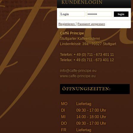
KUNDENLOGIN
|
Registrieren
Passwort vergessen
Caffè Principe
Stuttgarter Kaffeerösterei
Lindenfelsstr. 39a · 70327 Stuttgart
Telefon: + 49 (0) 711 - 673 401 11
Telefax: + 49 (0) 711 - 673 401 12
info@caffe-principe.eu
www.caffe-principe.eu
ÖFFNUNGSZEITEN:
MO
Liefertag
DI
09:30 - 17:00 Uhr
MI
14:00 - 18:00 Uhr
DO
09:30 - 17:00 Uhr
FR
Liefertag