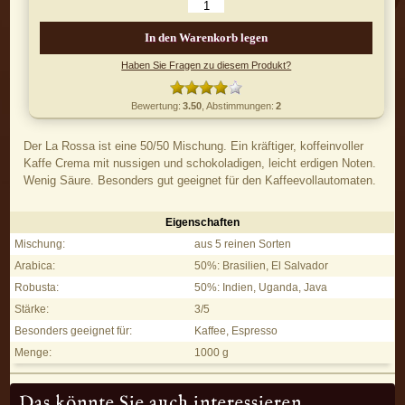
In den Warenkorb legen
Haben Sie Fragen zu diesem Produkt?
Bewertung:
3.50
, Abstimmungen:
2
Der La Rossa ist eine 50/50 Mischung. Ein kräftiger, koffeinvoller
Kaffe Crema mit nussigen und schokoladigen, leicht erdigen Noten.
Wenig Säure. Besonders gut geeignet für den Kaffeevollautomaten.
Eigenschaften
La Rossa - Eigenschaften
Mischung:
aus 5 reinen Sorten
Arabica:
50%: Brasilien, El Salvador
Robusta:
50%: Indien, Uganda, Java
Stärke:
3/5
Besonders geeignet für:
Kaffee, Espresso
Menge:
1000 g
Das könnte Sie auch interessieren