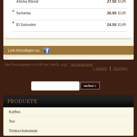
Alisha Blend
27.50
EUR
Settanta
26.90
EUR
El Salvador
24.50
EUR
Link hinzufügen zu:
Alle Preisangaben in EUR inkl. MwSt. zzgl.
Versandkosten
« zurück
Drucken
Suchfeld
PRODUKTE
Kaffee
Tee
Trinkschokolade