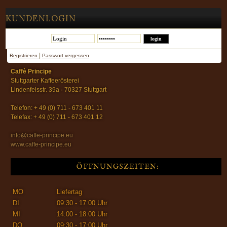
KUNDENLOGIN
|
Registrieren
Passwort vergessen
Caffè Principe
Stuttgarter Kaffeerösterei
Lindenfelsstr. 39a · 70327 Stuttgart
Telefon: + 49 (0) 711 - 673 401 11
Telefax: + 49 (0) 711 - 673 401 12
info@caffe-principe.eu
www.caffe-principe.eu
ÖFFNUNGSZEITEN:
MO
Liefertag
DI
09:30 - 17:00 Uhr
MI
14:00 - 18:00 Uhr
DO
09:30 - 17:00 Uhr