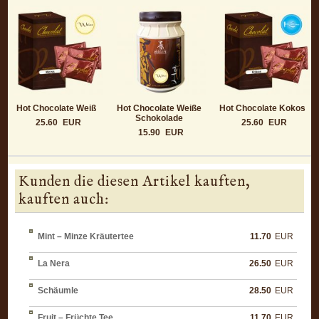
Hot Chocolate Weiß
Hot Chocolate Weiße
Hot Chocolate Kokos
Schokolade
25.60
EUR
25.60
EUR
15.90
EUR
Kunden die diesen Artikel kauften,
kauften auch:
Mint – Minze Kräutertee
11.70
EUR
La Nera
26.50
EUR
Schäumle
28.50
EUR
Fruit – Früchte Tee
11.70
EUR