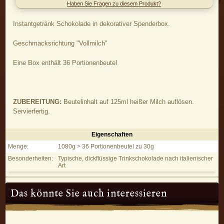
Haben Sie Fragen zu diesem Produkt?
Instantgetränk Schokolade in dekorativer Spenderbox.
Geschmacksrichtung "Vollmilch"
Eine Box enthält 36 Portionenbeutel
ZUBEREITUNG:
Beutelinhalt auf 125ml heißer Milch auflösen.
Servierfertig.
Eigenschaften
Hot Chocolate Vollmilch - Eigenschaften
Menge:
1080g > 36 Portionenbeutel zu 30g
Besonderheiten:
Typische, dickflüssige Trinkschokolade nach italienischer
Art
Das könnte Sie auch interessieren