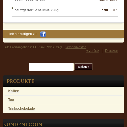
Stuttgarter Schäumle 250g
7.90
EUR
Link hinzufügen zu:
Alle Preisangaben in EUR inkl. MwSt. zzgl.
Versandkosten
« zurück
Drucken
Suchfeld
PRODUKTE
Kaffee
Tee
Trinkschokolade
KUNDENLOGIN