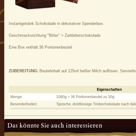
Instantgetränk Schokolade in dekorativer Spenderbox.
Geschmacksrichtung "Bitter" > Zartbitterschokolade
Eine Box enthält 36 Portionenbeutel
ZUBEREITUNG:
Beutelinhalt auf 125ml heißer Milch auflösen. Servierfer
Eigenschaften
Hot Chocolate Bitter - Eigenschaften
Menge:
1080g > 36 Portionenbeutel zu 30g
Besonderheiten:
Typische, dickflüssige Trinkschokolade nach itali
Das könnte Sie auch interessieren