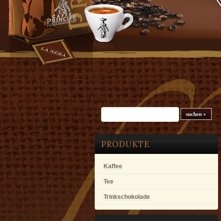
Suchfeld
PRODUKTE
Kaffee
Tee
Trinkschokolade