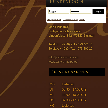
KUNDENLOGIN
|
Registrieren
Passwort vergessen
Caffè Principe
Stuttgarter Kaffeerösterei
Lindenfelsstr. 39a · 70327 Stuttgart
Telefon: + 49 (0) 711 - 673 401 11
Telefax: + 49 (0) 711 - 673 401 12
info@caffe-principe.eu
www.caffe-principe.eu
ÖFFNUNGSZEITEN:
MO
Liefertag
DI
09:30 - 17:00 Uhr
MI
14:00 - 18:00 Uhr
DO
09:30 - 17:00 Uhr
FR
Liefertag