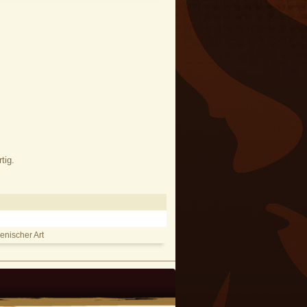
tig.
enischer Art