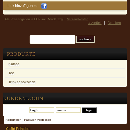
Link hinzufügen zu:
Alle Preisangaben in EUR inkl. MwSt. zzgl.
Versandkosten
« zurück
Drucken
Suchfeld
PRODUKTE
Kaffee
Tee
Trinkschokolade
KUNDENLOGIN
|
Registrieren
Passwort vergessen
Caffè Principe