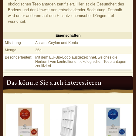
ökologischen Teeplantagen zertifiziert. Hier ist die Gesundheit des
Bodens und der Umwelt von entscheidender Bedeutung. Deshalb
wird unter anderem auf den Einsatz chemischer Düngemittel
verzichtet.
Eigenschaften
English Breakfast – Schwarzer Tee - Eigenschaften
Mischung:
Assam, Ceylon und Kenia
Menge:
36g
Besonderheiten:
Mit dem EU-Bio-Logo ausgezeichnet, welches die
Herkunft von kontrollierten, ökologischen Teeplantagen
zertifiziert.
Das könnte Sie auch interessieren