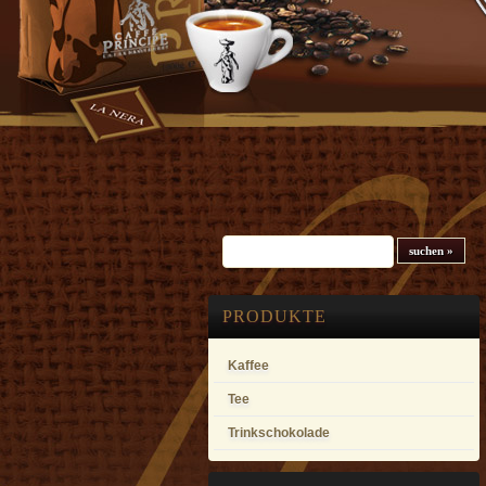
Suchfeld
PRODUKTE
Kaffee
Tee
Trinkschokolade