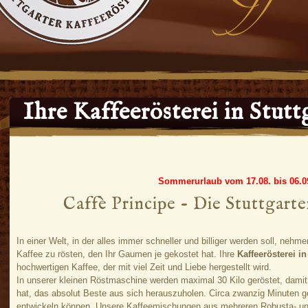
Ihre Kaffeerösterei in Stutt
Sommerurlaub vom 17.08. bis 06.0
Caffè Principe - Die Stuttgarte
In einer Welt, in der alles immer schneller und billiger werden soll, nehm
Kaffee zu rösten, den Ihr Gaumen je gekostet hat. Ihre
Kaffeerösterei in
hochwertigen Kaffee, der mit viel Zeit und Liebe hergestellt wird.
In unserer kleinen Röstmaschine werden maximal 30 Kilo geröstet, damit
hat, das absolut Beste aus sich herauszuholen. Circa zwanzig Minuten g
entwickeln können. Unsere Kaffeemischungen aus mehreren Robusta- und 