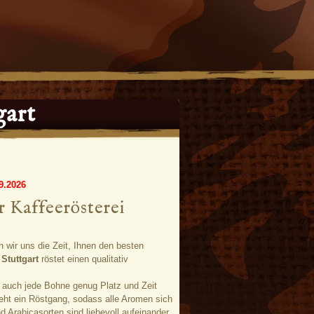
gart
9.2026
r Kaffeerösterei
en wir uns die Zeit, Ihnen den besten
 Stuttgart
röstet einen qualitativ
 auch jede Bohne genug Platz und Zeit
eht ein Röstgang, sodass alle Aromen sich
Arabicasorten sind liebevoll aufeinander