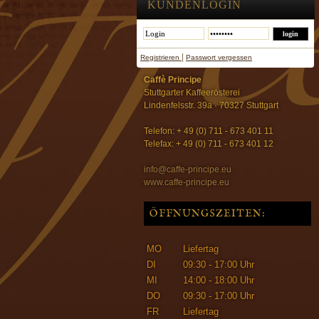
KUNDENLOGIN
|
Registrieren
Passwort vergessen
Caffè Principe
Stuttgarter Kaffeerösterei
Lindenfelsstr. 39a · 70327 Stuttgart
Telefon: + 49 (0) 711 - 673 401 11
Telefax: + 49 (0) 711 - 673 401 12
info@caffe-principe.eu
www.caffe-principe.eu
ÖFFNUNGSZEITEN:
MO
Liefertag
DI
09:30 - 17:00 Uhr
MI
14:00 - 18:00 Uhr
DO
09:30 - 17:00 Uhr
FR
Liefertag