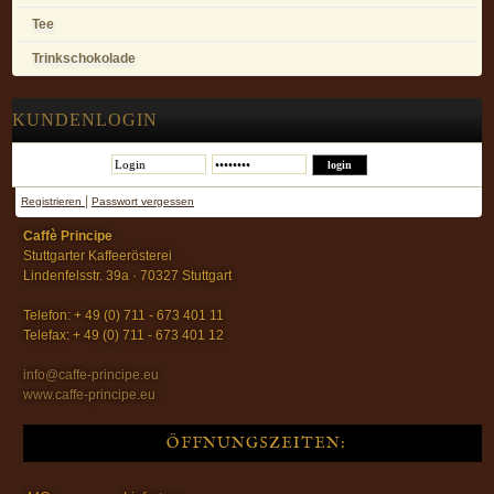
Tee
Trinkschokolade
KUNDENLOGIN
|
Registrieren
Passwort vergessen
Caffè Principe
Stuttgarter Kaffeerösterei
Lindenfelsstr. 39a · 70327 Stuttgart
Telefon: + 49 (0) 711 - 673 401 11
Telefax: + 49 (0) 711 - 673 401 12
info@caffe-principe.eu
www.caffe-principe.eu
ÖFFNUNGSZEITEN: