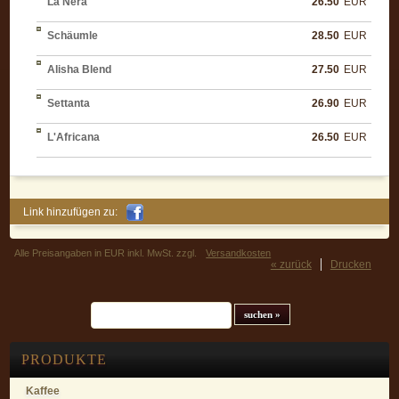
La Nera
26.50
EUR
Schäumle
28.50
EUR
Alisha Blend
27.50
EUR
Settanta
26.90
EUR
L'Africana
26.50
EUR
Link hinzufügen zu:
Alle Preisangaben in EUR inkl. MwSt. zzgl.
Versandkosten
« zurück
Drucken
Suchfeld
PRODUKTE
Kaffee