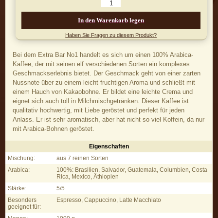
In den Warenkorb legen
Haben Sie Fragen zu diesem Produkt?
Bei dem Extra Bar No1 handelt es sich um einen 100% Arabica-
Kaffee, der mit seinen elf verschiedenen Sorten ein komplexes
Geschmackserlebnis bietet. Der Geschmack geht von einer zarten
Nussnote über zu einem leicht fruchtigen Aroma und schließt mit
einem Hauch von Kakaobohne. Er bildet eine leichte Crema und
eignet sich auch toll in Milchmischgetränken. Dieser Kaffee ist
qualitativ hochwertig, mit Liebe geröstet und perfekt für jeden
Anlass. Er ist sehr aromatisch, aber hat nicht so viel Koffein, da nur
mit Arabica-Bohnen geröstet.
Eigenschaften
Extra Bar No1 - Eigenschaften
Mischung:
aus 7 reinen Sorten
Arabica:
100%: Brasilien, Salvador, Guatemala, Columbien, Costa
Rica, Mexico, Äthiopien
Stärke:
5/5
Besonders
Espresso, Cappuccino, Latte Macchiato
geeignet für: