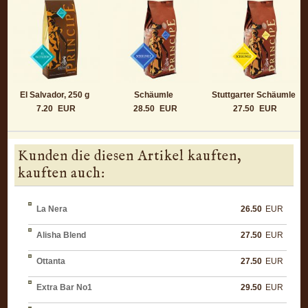
El Salvador, 250 g
Schäumle
Stuttgarter Schäumle
7.20
EUR
28.50
EUR
27.50
EUR
Kunden die diesen Artikel kauften,
kauften auch:
La Nera
26.50
EUR
Alisha Blend
27.50
EUR
Ottanta
27.50
EUR
Extra Bar No1
29.50
EUR