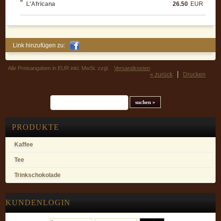
L'Africana
26.50
EUR
Link hinzufügen zu:
Alle Preisangaben in EUR inkl. MwSt. zzgl.
Versandkosten
« zurück
Drucken
Suchfeld
PRODUKTE
Kaffee
Tee
Trinkschokolade
KUNDENLOGIN