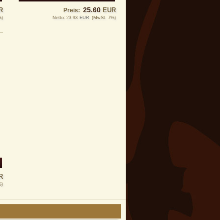
25.60
R
EUR
Preis:
%)
Netto:
23.93
EUR
(MwSt. 7%)
R
%)