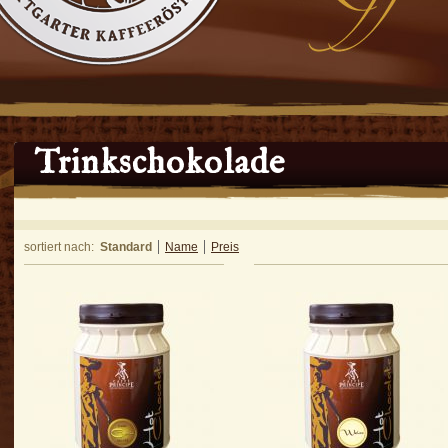
Trinkschokolade
sortiert nach:
Standard
Name
Preis