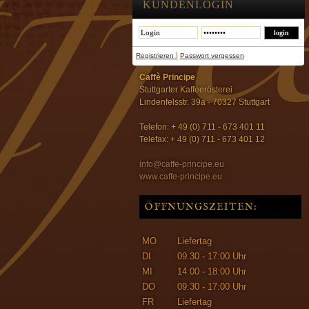
KUNDENLOGIN
|
Registrieren
Passwort vergessen
Caffè Principe
Stuttgarter Kaffeerösterei
Lindenfelsstr. 39a · 70327 Stuttgart
Telefon: + 49 (0) 711 - 673 401 11
Telefax: + 49 (0) 711 - 673 401 12
info@caffe-principe.eu
www.caffe-principe.eu
ÖFFNUNGSZEITEN:
MO
Liefertag
DI
09:30 - 17:00 Uhr
MI
14:00 - 18:00 Uhr
DO
09:30 - 17:00 Uhr
FR
Liefertag