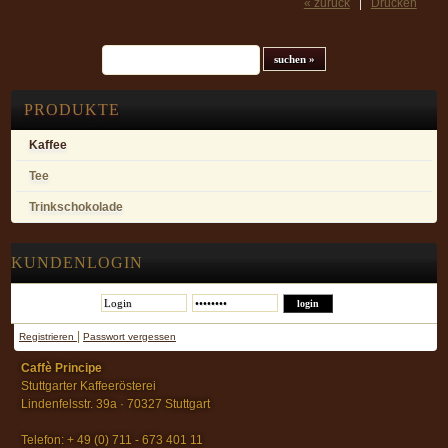
« zurück
Drucken
Suchfeld
PRODUKTE
Kaffee
Tee
Trinkschokolade
KUNDENLOGIN
|
Registrieren
Passwort vergessen
Caffè Principe
Stuttgarter Kaffeerösterei
Lindenfelsstr. 39a · 70327 Stuttgart
Telefon: + 49 (0) 711 - 673 401 11