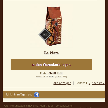
La Nera
In den Warenkorb legen
26.50
EUR
Preis:
Netto:
24.77
EUR
(MwSt. 7%)
1
alle anzeigen
Seiten:
2
nächste »
Link hinzufügen zu:
Alle Preisangaben in EUR inkl. MwSt. zzgl.
Versandkosten