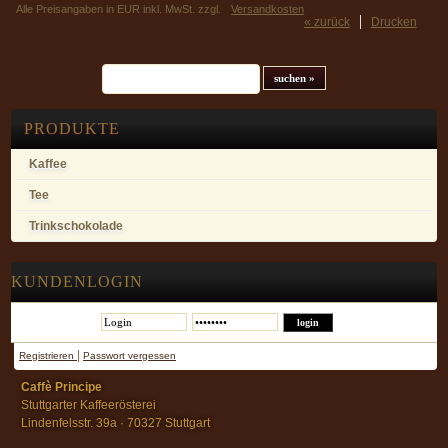
Alle Preisangaben in EUR inkl. MwSt. zzgl.
Versandkosten
« zurück
Drucken
Suchfeld
PRODUKTE
Kaffee
Tee
Trinkschokolade
KUNDENLOGIN
|
Registrieren
Passwort vergessen
Caffè Principe
Stuttgarter Kaffeerösterei
Lindenfelsstr. 39a · 70327 Stuttgart