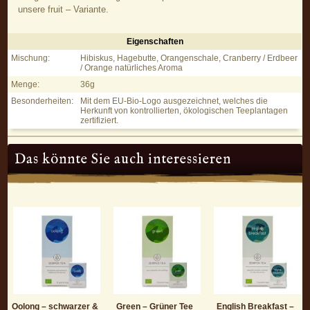
unsere fruit – Variante.
Eigenschaften
Fruit – Früchte Tee - Eigenschaften
Mischung:
Hibiskus, Hagebutte, Orangenschale, Cranberry / Erdbeer
/ Orange natürliches Aroma
Menge:
36g
Besonderheiten:
Mit dem EU-Bio-Logo ausgezeichnet, welches die
Herkunft von kontrollierten, ökologischen Teeplantagen
zertifiziert.
Das könnte Sie auch interessieren
Oolong – schwarzer &
Green – Grüner Tee
English Breakfast –