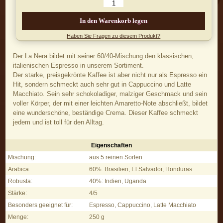
In den Warenkorb legen
Haben Sie Fragen zu diesem Produkt?
Der La Nera bildet mit seiner 60/40-Mischung den klassischen,
italienischen Espresso in unserem Sortiment.
Der starke, preisgekrönte Kaffee ist aber nicht nur als Espresso ein
Hit, sondern schmeckt auch sehr gut in Cappuccino und Latte
Macchiato. Sein sehr schokoladiger, malziger Geschmack und sein
voller Körper, der mit einer leichten Amaretto-Note abschließt, bildet
eine wunderschöne, beständige Crema. Dieser Kaffee schmeckt
jedem und ist toll für den Alltag.
Eigenschaften
La Nera, 250 g - Eigenschaften
Mischung:
aus 5 reinen Sorten
Arabica:
60%: Brasilien, El Salvador, Honduras
Robusta:
40%: Indien, Uganda
Stärke:
4/5
Besonders geeignet für:
Espresso, Cappuccino, Latte Macchiato
Menge:
250 g