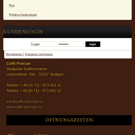
Tee
Trinkschokolade
KUNDENLOGIN
|
Registrieren
Passwort vergessen
Caffè Principe
Stuttgarter Kaffeerösterei
Lindenfelsstr. 39a · 70327 Stuttgart
Telefon: + 49 (0) 711 - 673 401 11
Telefax: + 49 (0) 711 - 673 401 12
info@caffe-principe.eu
www.caffe-principe.eu
ÖFFNUNGSZEITEN: