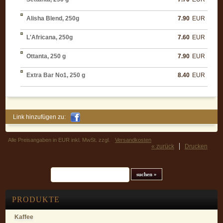
Alisha Blend, 250g
7.90
EUR
L'Africana, 250g
7.60
EUR
Ottanta, 250 g
7.90
EUR
Extra Bar No1, 250 g
8.40
EUR
Link hinzufügen zu:
Alle Preisangaben in EUR inkl. MwSt. zzgl.
Versandkosten
« zurück
Drucken
Suchfeld
PRODUKTE
Kaffee