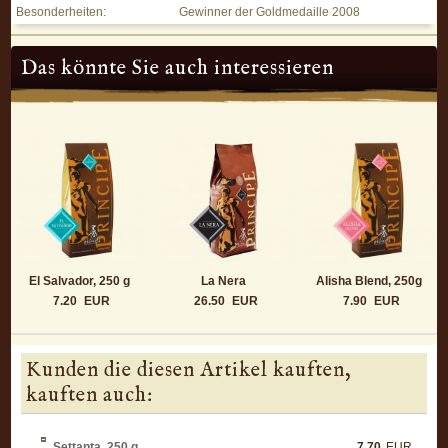
Besonderheiten:
Gewinner der Goldmedaille 2008
Das könnte Sie auch interessieren
El Salvador, 250 g
La Nera
Alisha Blend, 250g
7.20
EUR
26.50
EUR
7.90
EUR
Kunden die diesen Artikel kauften,
kauften auch:
Settanta, 250 g
7.70
EUR