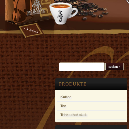
Suchfeld
PRODUKTE
Kaffee
Tee
Trinkschokolade