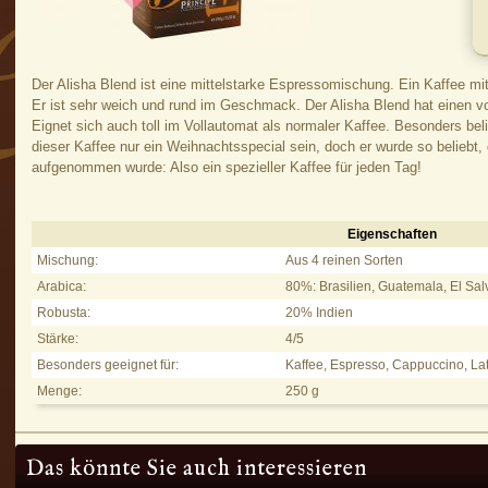
Der Alisha Blend ist eine mittelstarke Espressomischung. Ein Kaffee mi
Er ist sehr weich und rund im Geschmack. Der Alisha Blend hat einen vol
Eignet sich auch toll im Vollautomat als normaler Kaffee. Besonders beli
dieser Kaffee nur ein Weihnachtsspecial sein, doch er wurde so beliebt,
aufgenommen wurde: Also ein spezieller Kaffee für jeden Tag!
Eigenschaften
Alisha Blend, 250g - Eigenschaften
Mischung:
Aus 4 reinen Sorten
Arabica:
80%: Brasilien, Guatemala, El Sal
Robusta:
20% Indien
Stärke:
4/5
Besonders geeignet für:
Kaffee, Espresso, Cappuccino, La
Menge:
250 g
Das könnte Sie auch interessieren