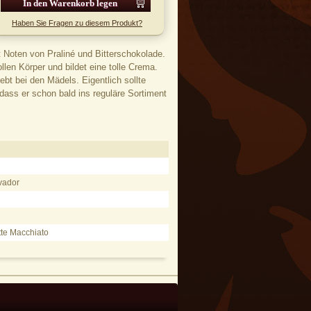
Haben Sie Fragen zu diesem Produkt?
t Noten von Praliné und Bitterschokolade.
len Körper und bildet eine tolle Crema.
ebt bei den Mädels. Eigentlich sollte
 dass er schon bald ins reguläre Sortiment
vador
tte Macchiato