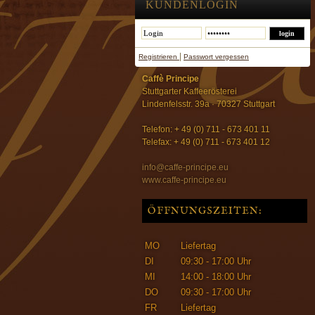
KUNDENLOGIN
|
Registrieren
Passwort vergessen
Caffè Principe
Stuttgarter Kaffeerösterei
Lindenfelsstr. 39a · 70327 Stuttgart
Telefon: + 49 (0) 711 - 673 401 11
Telefax: + 49 (0) 711 - 673 401 12
info@caffe-principe.eu
www.caffe-principe.eu
ÖFFNUNGSZEITEN:
MO
Liefertag
DI
09:30 - 17:00 Uhr
MI
14:00 - 18:00 Uhr
DO
09:30 - 17:00 Uhr
FR
Liefertag