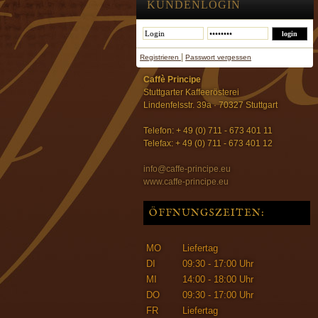
KUNDENLOGIN
|
Registrieren
Passwort vergessen
Caffè Principe
Stuttgarter Kaffeerösterei
Lindenfelsstr. 39a · 70327 Stuttgart
Telefon: + 49 (0) 711 - 673 401 11
Telefax: + 49 (0) 711 - 673 401 12
info@caffe-principe.eu
www.caffe-principe.eu
ÖFFNUNGSZEITEN:
MO
Liefertag
DI
09:30 - 17:00 Uhr
MI
14:00 - 18:00 Uhr
DO
09:30 - 17:00 Uhr
FR
Liefertag