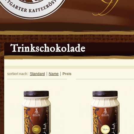
Trinkschokolade
sortiert nach:
Standard
Name
Preis