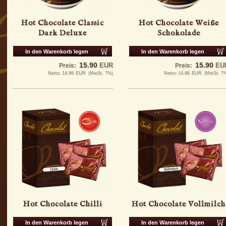
Hot Chocolate Classic
Hot Chocolate Weiße
Dark Deluxe
Schokolade
In den Warenkorb legen
In den Warenkorb legen
15.90
15.90
EUR
EU
Preis:
Preis:
Netto:
14.86
EUR
(MwSt. 7%)
Netto:
14.86
EUR
(MwSt. 7
Hot Chocolate Chilli
Hot Chocolate Vollmilch
In den Warenkorb legen
In den Warenkorb legen