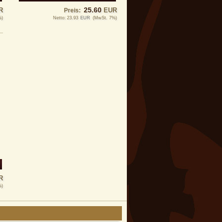
25.60
R
EUR
Preis:
%)
Netto:
23.93
EUR
(MwSt. 7%)
R
%)