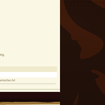
tig.
enischer Art