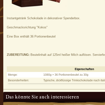
Instantgetränk Schokolade in dekorativer Spenderbox.
Geschmacksrichtung "Kokos"
Eine Box enthält 36 Portionenbeutel
ZUBEREITUNG:
Beutelinhalt auf 125ml heißer Milch auflösen. Servierfer
Eigenschaften
Hot Chocolate Kokos - Eigenschaften
Menge:
1080g > 36 Portionenbeutel zu 30g
Besonderheiten:
Typische, dickflüssige Trinkschokolade nach itali
Das könnte Sie auch interessieren