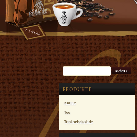
Suchfeld
PRODUKTE
Kaffee
Tee
Trinkschokolade