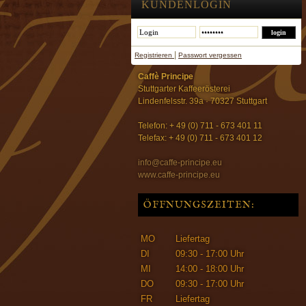
KUNDENLOGIN
|
Registrieren
Passwort vergessen
Caffè Principe
Stuttgarter Kaffeerösterei
Lindenfelsstr. 39a · 70327 Stuttgart
Telefon: + 49 (0) 711 - 673 401 11
Telefax: + 49 (0) 711 - 673 401 12
info@caffe-principe.eu
www.caffe-principe.eu
ÖFFNUNGSZEITEN:
MO
Liefertag
DI
09:30 - 17:00 Uhr
MI
14:00 - 18:00 Uhr
DO
09:30 - 17:00 Uhr
FR
Liefertag