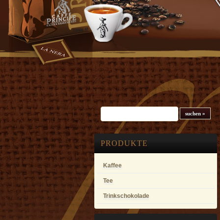
Suchfeld
PRODUKTE
Kaffee
Tee
Trinkschokolade