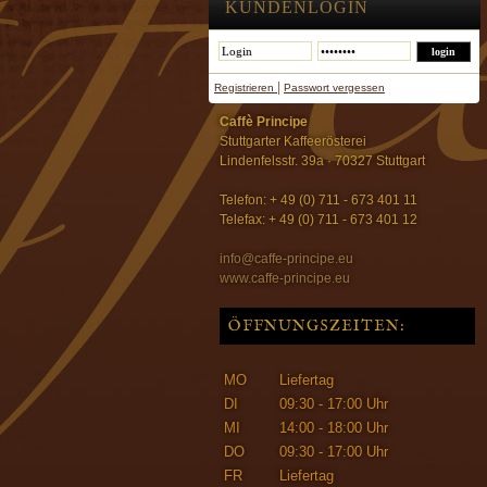
KUNDENLOGIN
|
Registrieren
Passwort vergessen
Caffè Principe
Stuttgarter Kaffeerösterei
Lindenfelsstr. 39a · 70327 Stuttgart
Telefon: + 49 (0) 711 - 673 401 11
Telefax: + 49 (0) 711 - 673 401 12
info@caffe-principe.eu
www.caffe-principe.eu
ÖFFNUNGSZEITEN:
MO
Liefertag
DI
09:30 - 17:00 Uhr
MI
14:00 - 18:00 Uhr
DO
09:30 - 17:00 Uhr
FR
Liefertag