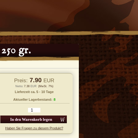
250 gr.
7.90
Preis:
EUR
Netto:
7.38
EUR
(MwSt. 7%)
Lieferzeit ca. 5 - 10 Tage
Aktueller Lagerbestand:
8
 den Warenkorb legen
Haben Sie Fragen zu diesem Produkt?