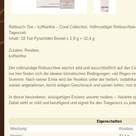
Rotbusch Tee – koffeinfrei – Coral Collection. Vollmundiger Rotbuschte
Tageszeit.
Inhalt: 18 Tee Pyramiden Beutel x 1,8 g = 32,4 g
Zutaten: Rooibos.
koffeinfrei.
Der vollmundige Rotbuschtee wächst wild und ausschließlich auf den C
nur hier finden sich die idealen klimatischen Bedingungen: viel Regen 
Sommer. Nach seiner Ernte wird der Rooibos unter der heißen, südafrik
seinen angenehmen, leicht erdigen Geschmack und seinen tiefen, rost b
In dieser besonderen, einzigartigen Essenz unserer rooibos – Variante sp
Dabei wirkt er mild und beruhigend und eignet für den Teegenuss zu jeder
Eigenschaften
Rooibos – Rotbusch Tee - Eigenschaften
Mischung:
Rooibos