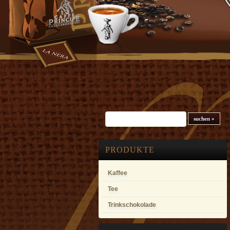
Suchfeld
PRODUKTE
Kaffee
Tee
Trinkschokolade