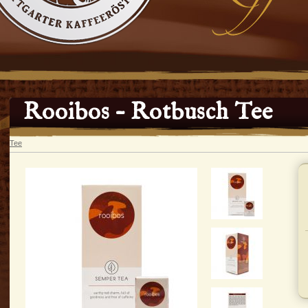
Rooibos – Rotbusch Tee
Tee
In