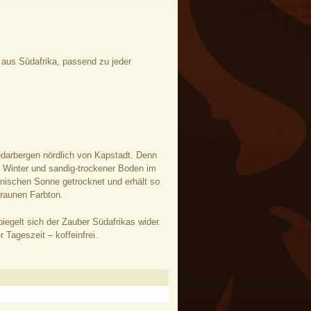
e aus Südafrika, passend zu jeder
edarbergen nördlich von Kapstadt. Denn
im Winter und sandig-trockener Boden im
anischen Sonne getrocknet und erhält so
raunen Farbton.
iegelt sich der Zauber Südafrikas wider.
 Tageszeit – koffeinfrei.