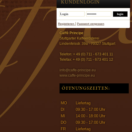
KUNDENLOGIN
|
Registrieren
Passwort vergessen
Caffè Principe
Stuttgarter Kaffeerösterei
Lindenfelsstr. 39a · 70327 Stuttgart
Telefon: + 49 (0) 711 - 673 401 11
Telefax: + 49 (0) 711 - 673 401 12
info@caffe-principe.eu
www.caffe-principe.eu
ÖFFNUNGSZEITEN:
MO
Liefertag
DI
09:30 - 17:00 Uhr
MI
14:00 - 18:00 Uhr
DO
09:30 - 17:00 Uhr
FR
Liefertag