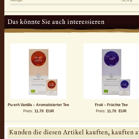
Menge:
32,4 g
Das könnte Sie auch interessieren
Pu-erh Vanilla – Aromatisierter Tee
Fruit – Früchte Tee
Preis:
11.70
EUR
Preis:
11.70
EUR
Kunden die diesen Artikel kauften, kauften a