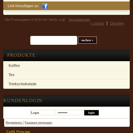
Link hinzufügen zu:
Alle Preisangaben in EUR inkl. MwSt. zzgl.
Versandkosten
« zurück
Drucken
Suchfeld
PRODUKTE
Kaffee
Tee
Trinkschokolade
KUNDENLOGIN
|
Registrieren
Passwort vergessen
Caffè Principe