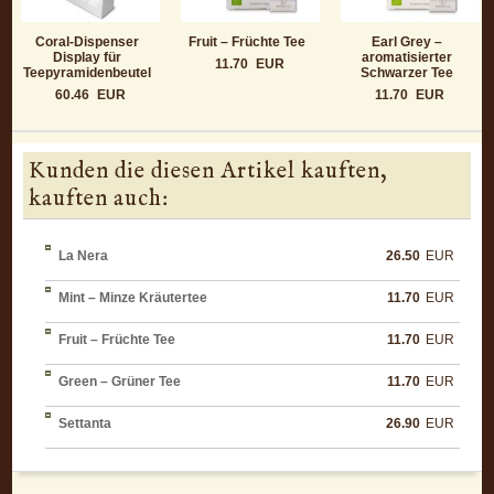
Coral-Dispenser
Fruit – Früchte Tee
Earl Grey –
Display für
aromatisierter
11.70
EUR
Teepyramidenbeutel
Schwarzer Tee
60.46
EUR
11.70
EUR
Kunden die diesen Artikel kauften,
kauften auch:
La Nera
26.50
EUR
Mint – Minze Kräutertee
11.70
EUR
Fruit – Früchte Tee
11.70
EUR
Green – Grüner Tee
11.70
EUR
Settanta
26.90
EUR